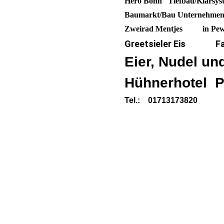
Hero Bonn Tiefbau/Kl
Baumarkt/Bau Unternehme
Zweirad Mentjes
in Pe
Greetsieler Eis Famil
Eier, Nudel un
Hühnerhotel P
Tel.: 01713173820