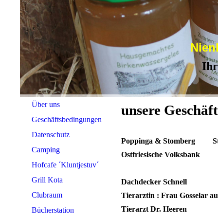
Nien
Ihr 
Über uns
unsere Geschäfts
Geschäftsbedingungen
Datenschutz
Poppinga & Stomberg 
Camping
Ostfriesische V
Hofcafe ´Kluntjestuv´
Grill Kota
Dachdecker Sc
Clubraum
Tierarztin : Frau Gosselar 
Tierarzt Dr. H
Bücherstation