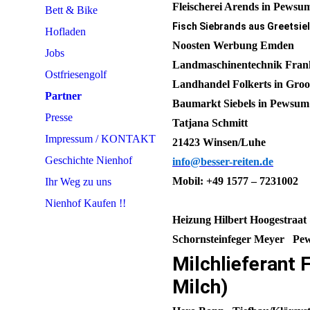
Fleischerei Arends in Pewsu
Bett & Bike
Fisch Siebrands aus Greetsiel
Hofladen
Noosten Werbung Emden
Jobs
Landmaschinentechnik Frank
Ostfriesengolf
Landhandel Folkerts in Gro
Partner
Baumarkt Siebels in Pewsum
Presse
Tatjana 
Impressum / KONTAKT
21423 Winsen/Luhe
Geschichte Nienhof
info@besser-reiten.de
Mobil: +49 1577 – 7231002
Ihr Weg zu uns
Nienhof Kaufen !!
Heizung Hilbert Hoogest
Schornsteinfeger M
Milchlieferant 
Milch)